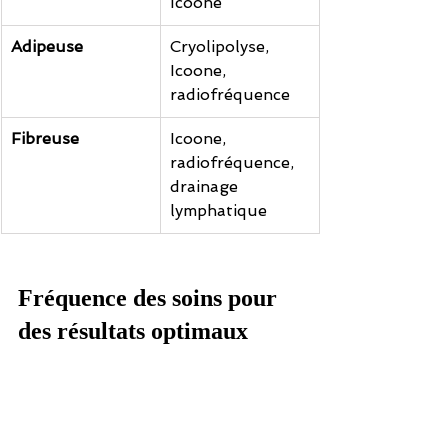
Icoone
Adipeuse
Cryolipolyse, 
Icoone, 
radiofréquence
Fibreuse
Icoone, 
radiofréquence, 
drainage 
lymphatique
Fréquence des soins pour 
des résultats optimaux
Icoone
 :
 1 à 2 
séances par 
semaine pendant un mois, puis 
1 séance d’entretien par mois.
Cryolipolyse
 : 
6 séances 