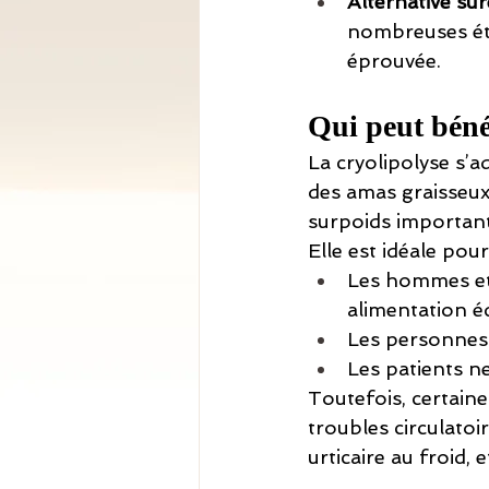
Alternative sûr
nombreuses étu
éprouvée.
Qui peut bénéf
La cryolipolyse s’a
des amas graisseux
surpoids important
Elle est idéale pour
Les hommes et 
alimentation éq
Les personnes 
Les patients n
Toutefois, certain
troubles circulatoi
urticaire au froid, et