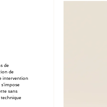
s de 
ion de 
e intervention 
e s’impose 
tte sans 
e technique 