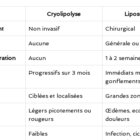
Cryolipolyse
Lipos
nt
Non invasif
Chirurgical
Aucune
Générale ou 
ration
Aucun
1 à 2 semain
Progressifs sur 3 mois
Immédiats ma
gonflement
Ciblées et localisées
Grandes zo
Légers picotements ou 
Œdèmes, ecc
rougeurs
douleurs
Faibles
Infection, cic