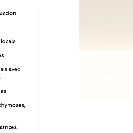
uccion
locale
es
is avec 
s
nes
hymoses, 
atrices, 