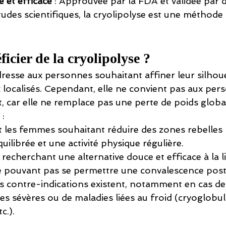
e et efficace
 : Approuvée par la FDA et validée par d
des scientifiques, la cryolipolyse est une méthode 
icier de la cryolipolyse ?
dresse aux personnes souhaitant affiner leur silhouet
 localisés. Cependant, elle ne convient pas aux per
, car elle ne remplace pas une perte de poids globa
 :
les femmes souhaitant réduire des zones rebelles
uilibrée et une activité physique régulière.
recherchant une alternative douce et efficace à la l
e pouvant pas se permettre une convalescence post-
es contre-indications existent, notamment en cas de
res sévères ou de maladies liées au froid (cryoglobul
c.).