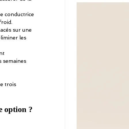
e conductrice 
froid.
lacés sur une 
liminer les 
nt 
s semaines 
e trois 
e option ?