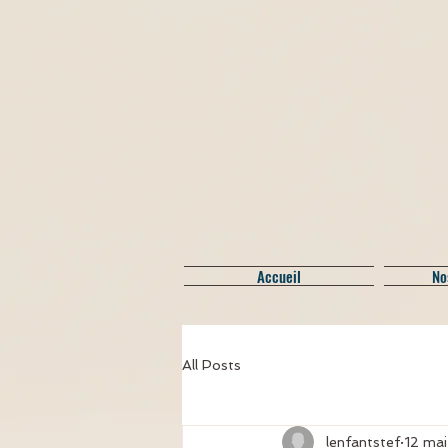
Accueil
No
All Posts
lenfantstef
12 ma