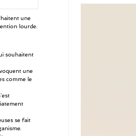
uhaitent une 
ention lourde.
ui souhaitent 
ovoquent une 
ues comme le 
’est 
diatement 
euses se fait 
ganisme.