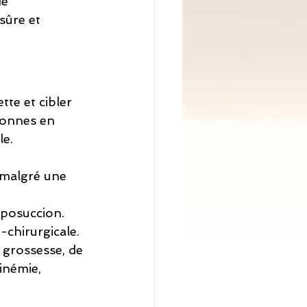
e 
sûre et 
te et cibler 
sonnes en 
le.
 malgré une 
iposuccion.
chirurgicale.
 grossesse, de 
inémie, 