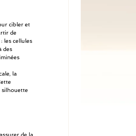
ur cibler et 
rtir de 
 les cellules 
à des 
liminées 
ale, la 
ette 
 silhouette 
assurer de la 