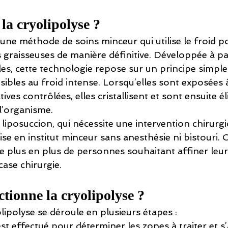
la cryolipolyse ?
 une méthode de soins minceur qui utilise le froid po
es graisseuses de manière définitive. Développée à pa
s, cette technologie repose sur un principe simple :
ibles au froid intense. Lorsqu’elles sont exposées 
ves contrôlées, elles cristallisent et sont ensuite é
l’organisme.
liposuccion, qui nécessite une intervention chirurgic
ise en institut minceur sans anesthésie ni bistouri. C
de plus en plus de personnes souhaitant affiner leur
case chirurgie.
ionne la cryolipolyse ?
ipolyse se déroule en plusieurs étapes :
 est effectué pour déterminer les zones à traiter et s’