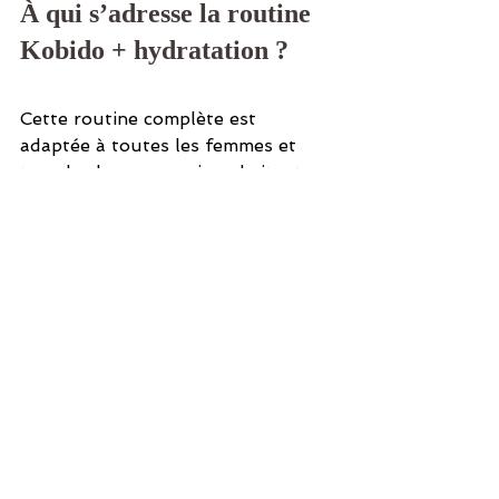
À qui s’adresse la routine 
Kobido + hydratation ?
Cette routine complète est 
adaptée à toutes les femmes et 
tous les hommes qui souhaitent :
Prévenir ou corriger les 
premiers signes de l’âge
Améliorer la fermeté du visage 
sans chirurgie
Réduire les rides et ridules 
naturellement
Apaiser une peau stressée, 
fatiguée ou terne
Redonner de l’éclat à leur teint
Offrir à leur peau une routine 
à la fois efficace, sensorielle et 
bienveillante