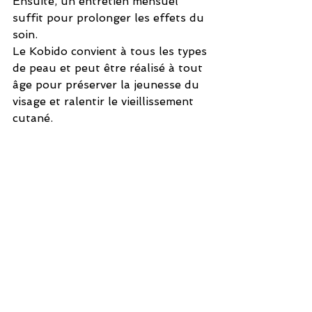
Ensuite, un entretien mensuel 
suffit pour prolonger les effets du 
soin.
Le Kobido convient à tous les types 
de peau et peut être réalisé à tout 
âge pour préserver la jeunesse du 
visage et ralentir le vieillissement 
cutané.
Conclusion
Le Kobido est bien plus qu’un 
simple soin du visage : c’est un 
rituel de beauté et de bien-être 
qui permet de raffermir la peau, de 
lisser les rides et d’apporter une 
profonde détente. Grâce à son 
approche naturelle et efficace, il 