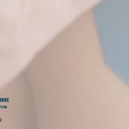
ONNE
nne
2