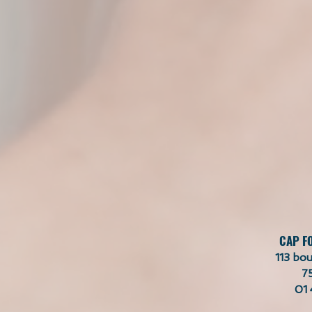
CAP F
113 bou
7
01 