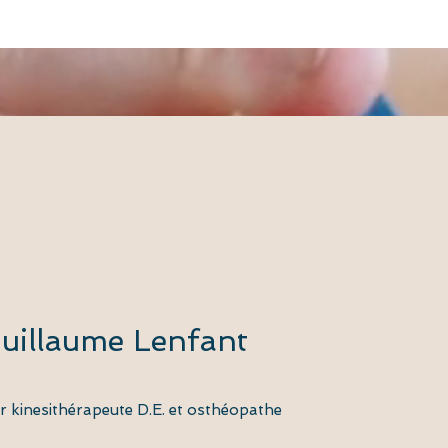
uillaume Lenfant
 kinesithérapeute D.E. et osthéopathe