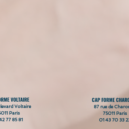
ORME VOLTAIRE
CAP FORME CHAR
levard Voltaire
87 rue de Charo
5011 Paris
75011 Paris
42 77 85 81
01 43 70 33 2