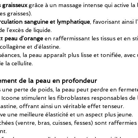
s graisseux
 grâce à un massage intense qui active la 
s graisses).
irculation sanguine et lymphatique
, favorisant ainsi 
e l’excès de liquide.
ct peau d’orange
 en raffermissant les tissus et en st
ollagène et d’élastine.
éances, la peau apparaît plus lisse et tonifiée, avec
 la cellulite.
sement de la peau en profondeur
s une perte de poids, la peau peut perdre en fermeté
ns Icoone stimulent les fibroblastes responsables de
astine, offrant ainsi un véritable effet tenseur.
e une meilleure élasticité et un aspect plus jeune.
hées (ventre, bras, cuisses, fesses) sont raffermies
nt.