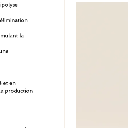
lipolyse 
l’élimination 
imulant la 
 une 
 et en 
 la production 
 