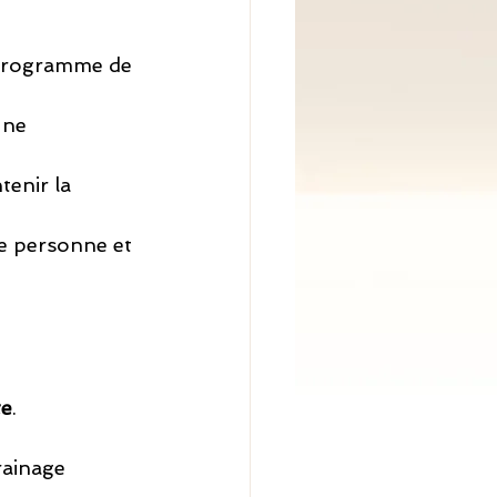
 programme de 
une 
tenir la 
e personne et 
te
.
rainage 