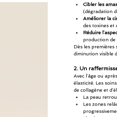
Cibler les ama
(dégradation de
Améliorer la c
des toxines et d
Réduire l’aspe
production de c
Dès les premières s
diminution visible de
2. Un raffermis
Avec l’âge ou aprè
élasticité. Les soi
de collagène et d’él
La peau retrouv
Les zones relâc
progressiveme