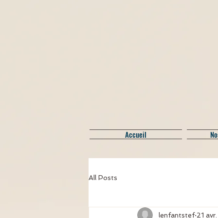
Accueil
No
All Posts
lenfantstef
21 avr