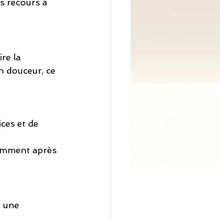
s recours à 
re la 
n douceur, ce 
ices et de 
tamment après 
t une 