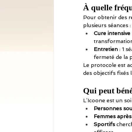
À quelle fréqu
Pour obtenir des r
plusieurs séances :
Cure intensive
transformation 
Entretien
 : 1 
fermeté de la 
Le protocole est a
des objectifs fixés 
Qui peut bénéf
L’Icoone est un soi
Personnes souha
Femmes après 
Sportifs
 cherc