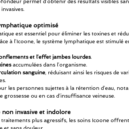
ofondeur permet d’obtenir des résultats visibles san
invasives.
lymphatique optimisé
ique est essentiel pour éliminer les toxines et rédui
âce à l’Icoone, le système lymphatique est stimulé e
onflements et l’effet jambes lourdes
.
xines
 accumulées dans l’organisme.
irculation sanguine
, réduisant ainsi les risques de var
es.
pour les personnes sujettes à la rétention d’eau, no
e grossesse ou en cas d’insuffisance veineuse.
 non invasive et indolore
traitements plus agressifs, les soins Icoone offren
e et sans douleur.