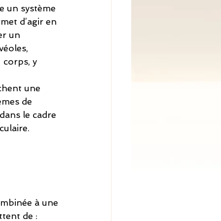
se un système 
met d’agir en 
er un 
véoles, 
corps, y 
chent une 
lèmes de 
 dans le cadre 
ulaire.
combinée à une 
tent de :