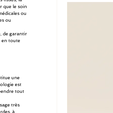
r que le soin 
médicales ou 
es ou 
, de garantir 
 en toute 
titue une 
ologie est 
pendre tout 
sage très 
rdes, à 