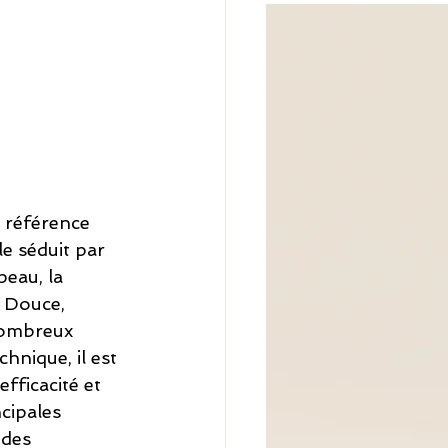
 référence 
e séduit par 
peau, la 
 Douce, 
nombreux 
hnique, il est 
fficacité et 
cipales 
 des 