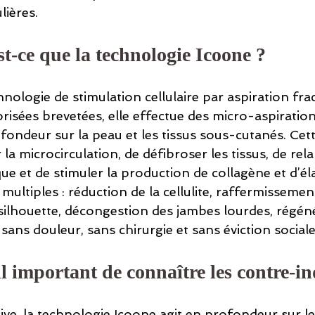
lières.
t-ce que la technologie Icoone ?
nologie de stimulation cellulaire par aspiration fra
orisées brevetées, elle effectue des micro-aspiration
fondeur sur la peau et les tissus sous-cutanés. Cett
la microcirculation, de défibroser les tissus, de rela
e et de stimuler la production de collagène et d’éla
multiples : réduction de la cellulite, raffermissement
 silhouette, décongestion des jambes lourdes, régén
 sans douleur, sans chirurgie et sans éviction sociale
l important de connaître les contre-in
ve, la technologie Icoone agit en profondeur sur les 