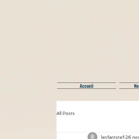
Accueil
No
All Posts
lenfantstef
26 no