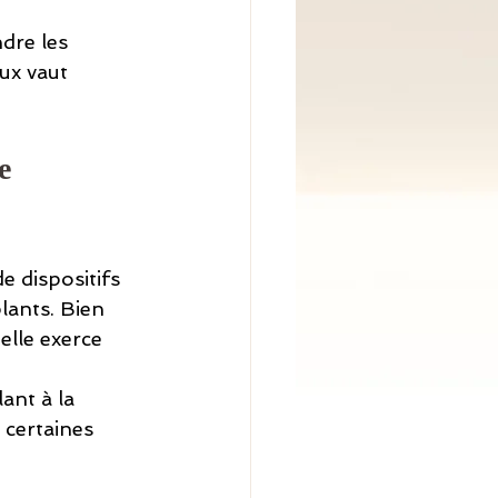
dre les 
ux vaut 
e 
e dispositifs 
ants. Bien 
elle exerce 
ant à la 
 certaines 