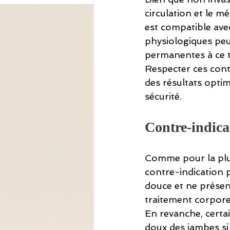
circulation et le mé
est compatible avec
physiologiques peu
permanentes à ce t
Respecter ces contr
des résultats opti
sécurité.
Contre-indicat
Comme pour la plup
contre-indication pr
douce et ne présen
traitement corpore
En revanche, certa
doux des jambes si 