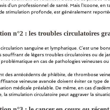
’avis d’un professionnel de santé. Mais l’Icoone, en t
 de stimulation profonde, est généralement reporté
ion n°2 : les troubles circulatoires gr
 circulation sanguine et lymphatique. C’est une bon
 souffrant de légers troubles circulatoires ou de ja
e problématique en cas de pathologies veineuses ou
t des antécédents de phlébite, de thrombose vein
ffisance veineuse avancée doivent éviter ce type de
sation médicale préalable. De même, en cas d’œdème
, la stimulation circulatoire peut aggraver la situati
ion n°3 : le cancer en cours ou récent