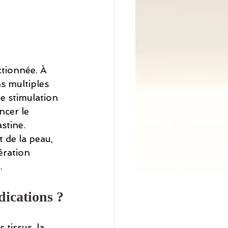
ctionnée. À 
s multiples 
e stimulation 
ncer le 
stine.
 de la peau, 
ération 
.
dications ?
tissus, la 