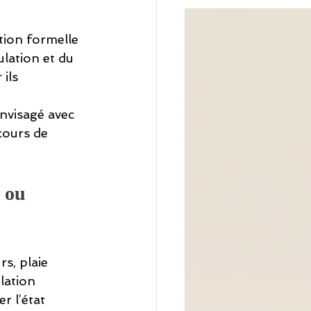
tion formelle 
ulation et du 
ils 
nvisagé avec 
cours de 
 ou 
s, plaie 
lation 
r l’état 