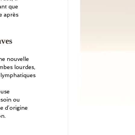
ant que 
e après 
aves
ne nouvelle 
mbes lourdes, 
 lymphatiques 
euse 
 soin ou 
 d’origine 
on.