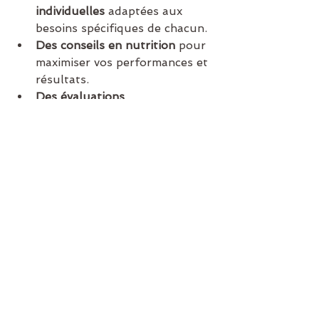
individuelles
 adaptées aux 
besoins spécifiques de chacun.
Des conseils en nutrition
 pour 
maximiser vos performances et 
résultats.
Des évaluations 
régulières
 pour mesurer vos 
progrès et ajuster votre 
programme.
Rejoignez nos séances de 
renforcement musculaire chez 
Cap Forme
Vous souhaitez améliorer votre 
condition physique, gagner en 
force et en endurance ? Nos 
programmes de 
renforcement 